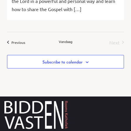
the Lord in a powerful and personal way and learn
how to share the Gospel with […]
Vandaag
Next
Evenementen
Previous
Evenem
Subscribe to calendar