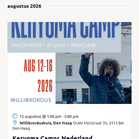
weergev
augustus 2026
navigatie
12 augustus @ 1:00 pm
-
5:00 pm
Willibrordushuis, Den Haag
Oude Molstraat 35, 2513 BA
Den Haag
Kerygma Camps Nederland